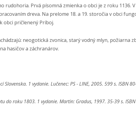
ho rudohoria. Prvá písomná zmienka o obci je z roku 1136. V 
pracovaním dreva. Na prelome 18. a 19. storočia v obci fungo
 obci pričlenený Príboj.
hádzajú: neogotická zvonica, starý vodný mlyn, požiarna zb
óna hasičov a záchranárov.
cí Slovenska. 1 vydanie. Lučenec: PS - LINE, 2005. 599 s. ISBN 8
tu do roku 1803. 1 vydanie. Martin: Gradus, 1997. 35-39 s. ISB