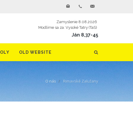
Zamyslenie 8.08.2026
Modlíme sa za: Vysoké Tatry (TaS)
Ján 8,37-45
TOLY
OLD WEBSITE
O nás
Rimavské Zalužany