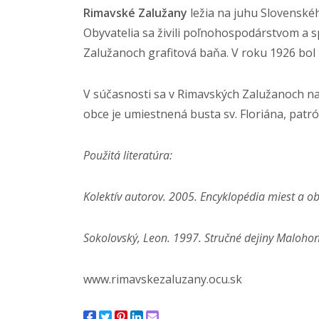
Rimavské Zalužany
ležia na juhu Slovenské
Obyvatelia sa živili poľnohospodárstvom a s
Zalužanoch grafitová baňa. V roku 1926 bol k
V súčasnosti sa v Rimavských Zalužanoch nac
obce je umiestnená busta sv. Floriána, patr
Použitá literatúra:
Kolektív autorov. 2005. Encyklopédia miest a ob
Sokolovský, Leon. 1997. Stručné dejiny Malohon
www.rimavskezaluzany.ocu.sk