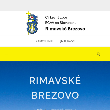
ZAMYSLENIE
. JN 8,46-59
RIMAVSKÉ
BREZOVO
O nás
Rimavské Brezovo