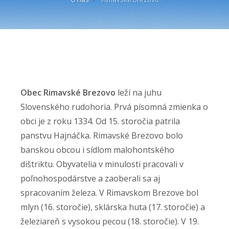
Obec Rimavské Brezovo
leží na juhu
Slovenského rudohoria. Prvá písomná zmienka o
obci je z roku 1334. Od 15. storočia patrila
panstvu Hajnáčka. Rimavské Brezovo bolo
banskou obcou i sídlom malohontského
dištriktu. Obyvatelia v minulosti pracovali v
poľnohospodárstve a zaoberali sa aj
spracovaním železa. V Rimavskom Brezove bol
mlyn (16. storočie), sklárska huta (17. storočie) a
železiareň s vysokou pecou (18. storočie). V 19.