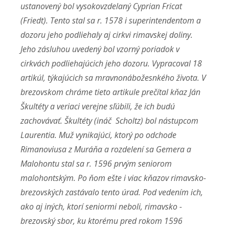
ustanovený bol vysokovzdelaný Cyprian Fricat
(Friedt). Tento stal sa r. 1578 i superintendentom a
dozoru jeho podliehaly aj cirkvi rimavskej doliny.
Jeho zásluhou uvedený bol vzorný poriadok v
cirkvách podliehajúcich jeho dozoru. Vypracoval 18
artikúl, týkajúcich sa mravnonábožesnkého života. V
brezovskom chráme tieto artikule prečítal kňaz Ján
Škultéty a veriaci verejne sľúbili, že ich budú
zachovávať. Škultéty (ináč Scholtz) bol nástupcom
Laurentia. Muž vynikajúci, ktorý po odchode
Rimanoviusa z Muráňa a rozdelení sa Gemera a
Malohontu stal sa r. 1596 prvým seniorom
malohontským. Po ňom ešte i viac kňazov rimavsko-
brezovských zastávalo tento úrad. Pod vedením ich,
ako aj iných, ktorí seniormi neboli, rimavsko -
brezovský sbor, ku ktorému pred rokom 1596