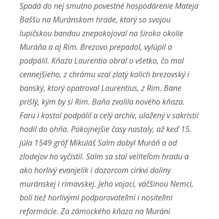
Spadá do nej smutno povestné hospodárenie Mateja
Baššu na Muránskom hrade, ktorý so svojou
lupičskou bandou znepokojoval na široko okolie
Muráňa a aj Rim. Brezovo prepadol, vylúpil a
podpálil. Kňaza Laurentia obral o všetko, čo mal
cennejšieho, z chrámu vzal zlatý kalich brezovský i
banský, ktorý opatroval Laurentius, z Rim. Bane
prišlý, kým by si Rim. Baňa zvolila nového kňaza.
Faru i kostol podpálil a celý archív, uložený v sakristii
hodil do ohňa. Pokojnejšie časy nastaly, až keď 15.
júla 1549 gróf Mikuláš Salm dobyl Muráň a od
zlodejov ho vyčistil. Salm sa stal veliteľom hradu a
ako horlivý evanjelik i dozorcom cirkvi doliny
muránskej i rimavskej. Jeho vojaci, väčšinou Nemci,
boli tiež horlivými podporovateľmi i nositeľmi
reformácie. Za zámockého kňaza na Muráni