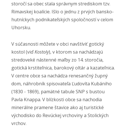
storočí sa obec stala správnym strediskom tzv.
Rimavskej koalície. Išlo o jednu z prvých bansko-
hutníckych podnikateľských spoločností v celom
Uhorsku.
V súčasnosti môžete v obci navštíviť gotický
kostol (viď
Kostoly
), v ktorom sa nachádzajú
stredoveké nástenné maľby zo 14. storočia,
gotická krstiteľnica, barokový oltár a kazateľnica.
V centre obce sa nachádza renesančný župný
dom, náhrobník spisovateľa Ľudovíta Kubániho
(1830 - 1869), pamätné tabule SNP s bustou
Pavla Knappa. V blízkosti obce sa nachodia
minerálne pramene štavice ako aj turistické
východisko do Revúckej vrchoviny a Stolických
vrchov.