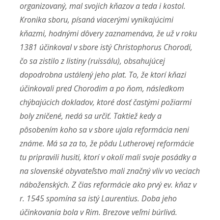
organizovaný, mal svojich kňazov a teda i kostol.
Kronika sboru, písaná viacerými vynikajúcimi
kňazmi, hodnými dôvery zaznamenáva, že už v roku
1381 účinkoval v sbore istý Christophorus Chorodi,
čo sa zistilo z listiny (ruissálu), obsahujúcej
dopodrobna ustálený jeho plat. To, že ktorí kňazi
účinkovali pred Chorodim a po ňom, následkom
chýbajúcich dokladov, ktoré dosť častými požiarmi
boly zničené, nedá sa určiť. Taktiež kedy a
pôsobením koho sa v sbore ujala reformácia neni
známe. Má sa za to, že pôdu Lutherovej reformácie
tu pripravili husiti, ktorí v okolí mali svoje posádky a
na slovenské obyvateľstvo mali značný vliv vo veciach
náboženských. Z čias reformácie ako prvý ev. kňaz v
r. 1545 spomína sa istý Laurentius. Doba jeho
účinkovania bola v Rim. Brezove veľmi búrlivá.