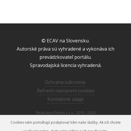
© ECAV na Slovensku.
Autorské práva sú vyhradené a vykonáva ich
prevádzkovateľ portálu.
Spravodajská licencia vyhradená.
Ochrana súkromia
Refresh nastavení cookies
Kontaktné údaje
Realizácia
Flowis s.r.o.
2019 - 2026
Cookies nám pomáhajú poskytovať Vám naše služby. Ak ich chcete
janka_mihalikova@centrum.sk