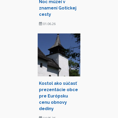
Noc múzeí v
znamení Gotickej
cesty
01.06.26
Kostol ako súčasť
prezentácie obce
pre Európsku
cenu obnovy
dediny
14.05.26