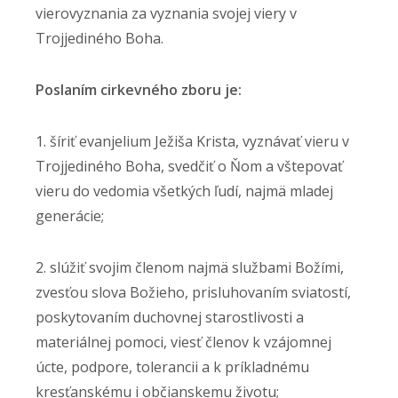
vierovyznania za vyznania svojej viery v
Trojjediného Boha.
Poslaním cirkevného zboru je:
1. šíriť evanjelium Ježiša Krista, vyznávať vieru v
Trojjediného Boha, svedčiť o Ňom a vštepovať
vieru do vedomia všetkých ľudí, najmä mladej
generácie;
2. slúžiť svojim členom najmä službami Božími,
zvesťou slova Božieho, prisluhovaním sviatostí,
poskytovaním duchovnej starostlivosti a
materiálnej pomoci, viesť členov k vzájomnej
úcte, podpore, tolerancii a k príkladnému
kresťanskému i občianskemu životu;