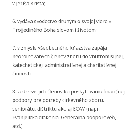
v Ježiša Krista;
6. vydáva svedectvo druhým o svojej viere v
Trojjediného Boha slovom i životom;
7. v zmysle všeobecného kňazstva zapája
neordinovaných členov zboru do vnútromisijnej,
katechetickej, administratívnej a charitatívnej
činnosti;
8. vedie svojich členov ku poskytovaniu finančnej
podpory pre potreby cirkevného zboru,
seniorátu, dištriktu ako aj ECAV (napr.
Evanjelická diakonia, Generálna podporoveň,
atď.)