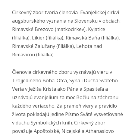
Cirkevný zbor tvoria členovia Evanjelickej cirkvi
augsburského vyznania na Slovensku v obciach:
Rimavské Brezovo (matkocirkev), Kyjatice
(filiálka), Likier (filiálka), Rimavská Baňa (filiálka),
Rimavské Zalužany (filiálka), Lehota nad
Rimavicou (filiálka).
Členovia cirkevného zboru vyznávajú vieru v
Trojjediného Boha: Otca, Syna i Ducha Svätého.
Veria v Ježiša Krista ako Pána a Spasiteľa a
uznávajú evanjelium za moc Božiu na záchranu
každého veriaceho. Za prameň viery a pravidlo
života pokladajú jedine Písmo Sväté vysvetľované
v duchu Symbolických kníh. Cirkevný zbor
považuje Apoštolské, Nicejské a Athanasiovo