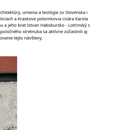
hitektúry, umenia a teológie zo Slovenska i 
ticiach a Kraskove potomkovia cisára Karola 
u a jeho brat Istvan Habsbursko 
- Lotrinský s 
očného stretnutia sa aktívne zúčastnili aj 
ovanie tejto návštevy. 