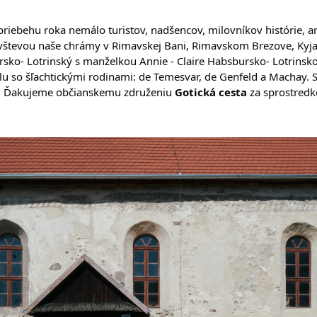
riebehu roka nemálo turistov, nadšencov, milovníkov histórie, arc
návštevou naše chrámy v Rimavskej Bani, Rimavskom Brezove, Kyja
sko- Lotrinský s manželkou Annie - Claire Habsbursko- Lotrinsko
so šľachtickými rodinami: de Temesvar, de Genfeld a Machay. Spol
ia. Ďakujeme občianskemu združeniu 
Gotická cesta
 za sprostredk