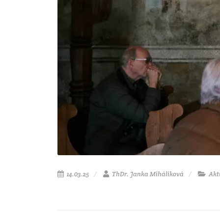
14.03.25
ThDr. Janka Miháliková
Akt