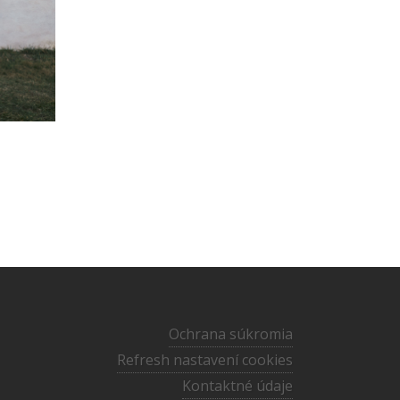
Ochrana súkromia
Refresh nastavení cookies
Kontaktné údaje